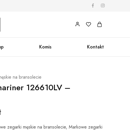
up
Komis
Kontakt
ęskie na bransolecie
mariner 126610LV –
ł
we zegarki męskie na bransolecie
,
Markowe zegarki