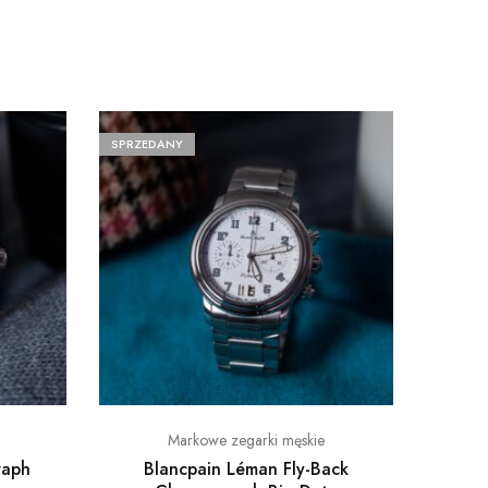
SPRZEDANY
Markowe zegarki męskie
raph
Blancpain Léman Fly-Back