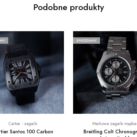
Podobne produkty
ANY
SPRZEDANY
Cartier - zegarki
Markowe zegarki męskie
tier Santos 100 Carbon
Breitling Colt Chronog