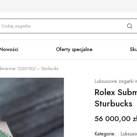
Nowości
Oferty specjalne
Sk
ubmariner 126610LV – Sturbucks
Luksusowe zegarki m
Rolex Sub
Sturbucks
56 000,00
z
Kategorie:
Luksuso