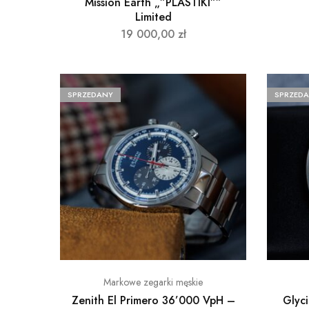
Mission Earth „”PLASTIKI””
Limited
19 000,00
zł
SPRZEDANY
SPRZED
Markowe zegarki męskie
Zenith El Primero 36’000 VpH –
Glyc