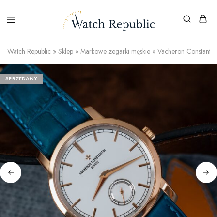
Watch Republic
»
Sklep
»
Markowe zegarki męskie
»
Vacheron Constantin 
SPRZEDANY