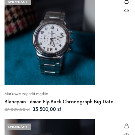
SPRZEDANY
Markowe zegarki męskie
Blancpain Léman Fly-Back Chronograph Big Date
Pierwotna
Aktualna
35 500,00
zł
37 000,00
zł
cena
cena
wynosiła:
wynosi:
SPRZEDANY
37
35