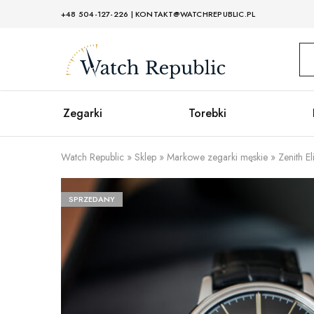
+48 504-127-226
|
KONTAKT@WATCHREPUBLIC.PL
Watch
Republic
Zegarki
Torebki
Watch Republic
»
Sklep
»
Markowe zegarki męskie
»
Zenith E
SPRZEDANY